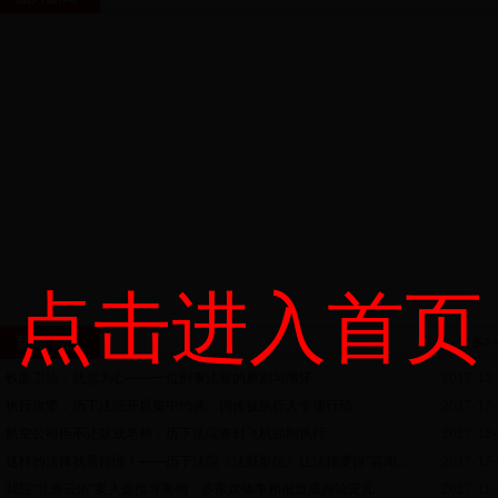
点击进入首页
新闻中心
更多>
铁面卫法，慈悲为心——一位刑事法官的原则与情怀
2017-12-
执行攻坚：历下法院开展集中约谈、拘传被执行人专项行动
2017-12-
航空公司拒不还款成老赖，历下法院查封飞机强制执行
2017-12-
这样的法律我看得懂！——历下法院《法庭影院》让法律变得“喜闻...
2017-12-
我院“北雁云依”案入选指导案例，多家媒体争相报道成舆论宠儿
2017-11-